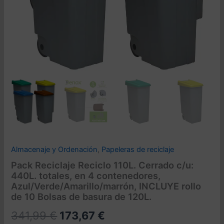
Almacenaje y Ordenación
,
Papeleras de reciclaje
Pack Reciclaje Reciclo 110L. Cerrado c/u:
440L. totales, en 4 contenedores,
Azul/Verde/Amarillo/marrón, INCLUYE rollo
de 10 Bolsas de basura de 120L.
El
El
341,99
€
173,67
€