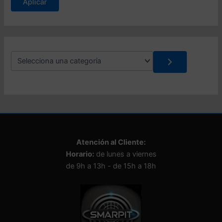
Aplicar
t
a
d
o
S
e
l
e
c
c
i
o
n
Atención al Cliente:
a
Horario:
de lunes a viernes
u
n
de 9h a 13h - de 15h a 18h
a
c
a
t
e