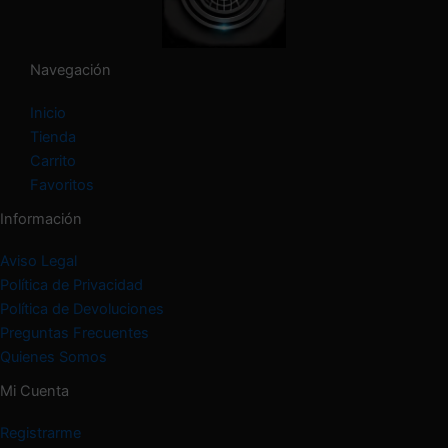
g
o
r
í
Navegación
a
Inicio
Tienda
Carrito
Favoritos
Información
Aviso Legal
Política de Privacidad
Política de Devoluciones
Preguntas Frecuentes
Quienes Somos
Mi Cuenta
Registrarme