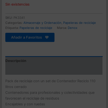
precio
precio
Sin existencias
original
actual
SKU:
PK3341
era:
es:
Categorías:
Almacenaje y Ordenación
,
Papeleras de reciclaje
Etiqueta:
Papeleras de reciclaje
Marca:
Denox
341,99 €.
173,67 €.
Añadir a Favoritos
Descripción
Valoraciones (0)
Pack de reciclaje con un set de Contenedor Reciclo 110
litros cerrado
Contenedores para profesionales y colectividades que
favorecen el reciclaje de residuos
Encajables y con ruedas