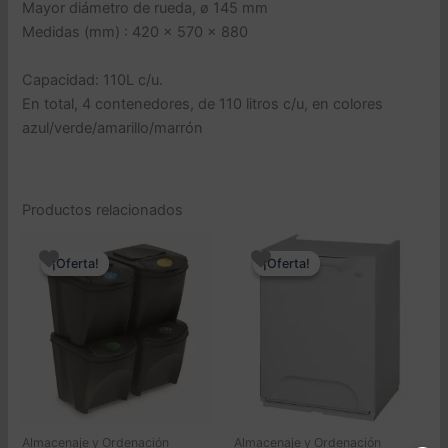
Mayor diámetro de rueda, ø 145 mm
Medidas (mm) : 420 x 570 x 880
Capacidad: 110L c/u.
En total, 4 contenedores, de 110 litros c/u, en colores
azul/verde/amarillo/marrón
Productos relacionados
¡Oferta!
¡Oferta!
¡Oferta!
¡Oferta!
Almacenaje y Ordenación
Almacenaje y Ordenación