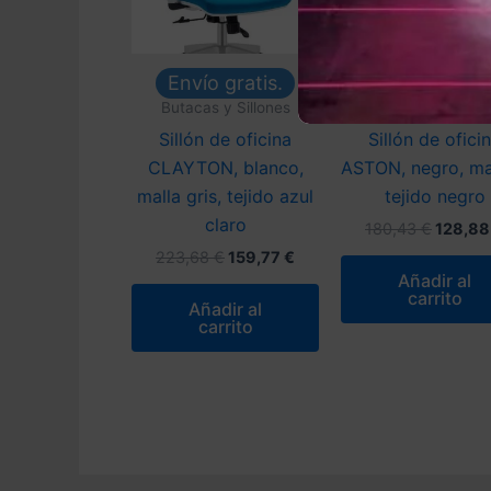
Envío gratis.
Envío gratis
Butacas y Sillones
Butacas y Sillon
Sillón de oficina
Sillón de ofici
CLAYTON, blanco,
ASTON, negro, ma
malla gris, tejido azul
tejido negro
claro
El
180,43
€
128,8
precio
El
El
223,68
€
159,77
€
origina
precio
precio
Añadir al
era:
original
actual
carrito
180,43
Añadir al
era:
es:
carrito
223,68 €.
159,77 €.