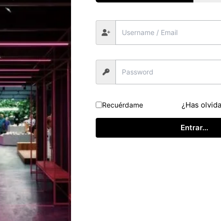
ra tubular de acero inoxidable -Interior de espuma de
ca -Otros colores disponibles -Sofá de 2 y 3 plazas a
 en otros colores. DIMENSIONES: Ancho: 78 cms
Plástico y cartón. UNIDADES: 1 VOLUMEN: 0,4 m3
ificado ( test report ), emitido por laboratorio
¿Has olvid
Recuérdame
talla el cumplimiento de la norma UNE o su equivalente
Entrar...
¡Oferta!
¡Oferta!
¡Oferta!
¡Oferta!