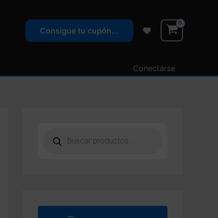
Consigue tu cupón...
Conectarse
B
ú
s
q
u
e
d
a
d