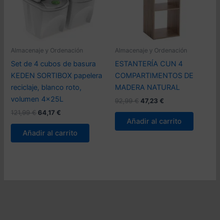
Almacenaje y Ordenación
Almacenaje y Ordenación
Set de 4 cubos de basura
ESTANTERÍA CUN 4
KEDEN SORTIBOX papelera
COMPARTIMENTOS DE
reciclaje, blanco roto,
MADERA NATURAL
volumen 4x25L
El
El
92,99
€
47,23
€
precio
precio
El
El
121,99
€
64,17
€
original
actual
precio
precio
Añadir al carrito
era:
es:
original
actual
Añadir al carrito
92,99 €.
47,23 €.
era:
es:
121,99 €.
64,17 €.