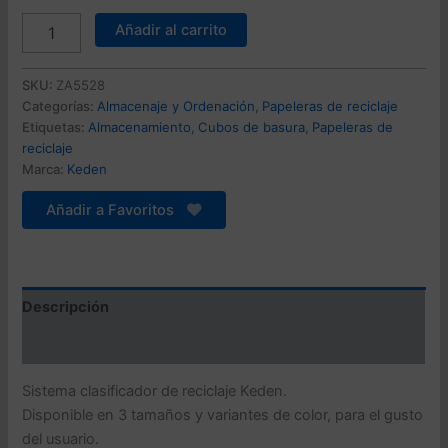
original
actual
Sistema
Añadir al carrito
clasificador
era:
es:
de
146,99 €.
86,21 €.
reciclaje
SKU:
ZA5528
4x10L
Categorías:
Almacenaje y Ordenación
,
Papeleras de reciclaje
color
Etiquetas:
Almacenamiento
,
Cubos de basura
,
Papeleras de
gris
reciclaje
KEDEN
Marca:
Keden
cantidad
Añadir a Favoritos
Descripción
Valoraciones (0)
Sistema clasificador de reciclaje Keden.
Disponible en 3 tamaños y variantes de color, para el gusto
del usuario.