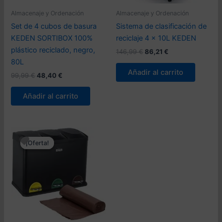
Almacenaje y Ordenación
Almacenaje y Ordenación
Set de 4 cubos de basura
Sistema de clasificación de
KEDEN SORTIBOX 100%
reciclaje 4 x 10L KEDEN
plástico reciclado, negro,
El
El
146,99
€
86,21
€
precio
precio
80L
original
actual
Añadir al carrito
El
El
99,99
€
48,40
€
era:
es:
precio
precio
146,99 €.
86,21 €.
original
actual
Añadir al carrito
era:
es:
99,99 €.
48,40 €.
¡Oferta!
¡Oferta!