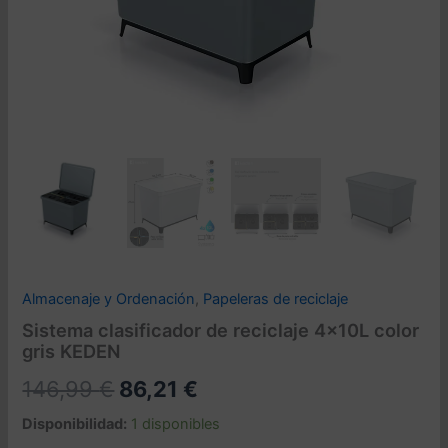
Almacenaje y Ordenación
,
Papeleras de reciclaje
Sistema clasificador de reciclaje 4x10L color
gris KEDEN
El
El
146,99
€
86,21
€
precio
precio
Disponibilidad:
1 disponibles