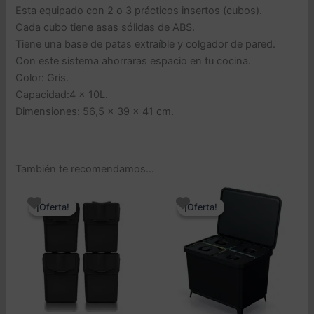
Esta equipado con 2 o 3 prácticos insertos (cubos).
Cada cubo tiene asas sólidas de ABS.
Tiene una base de patas extraíble y colgador de pared.
Con este sistema ahorraras espacio en tu cocina.
Color: Gris.
Capacidad:4 x 10L.
Dimensiones: 56,5 x 39 x 41 cm.
También te recomendamos…
¡Oferta!
¡Oferta!
¡Oferta!
¡Oferta!