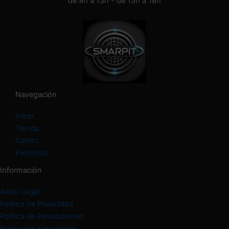
de 9h a 13h - de 15h a 18h
a
c
a
t
e
g
o
r
í
Navegación
a
Inicio
Tienda
Carrito
Favoritos
Información
Aviso Legal
Política de Privacidad
Política de Devoluciones
Preguntas Frecuentes