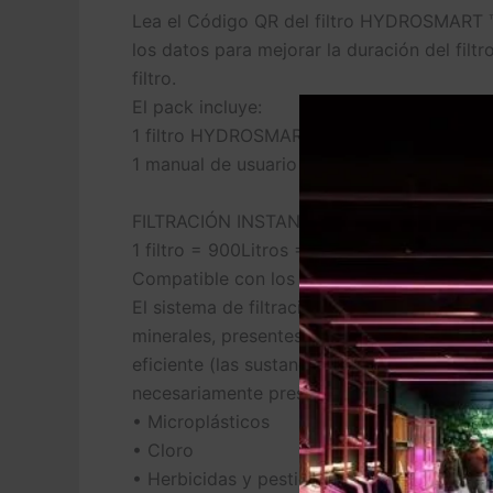
Lea el Código QR del filtro HYDROSMART ™
los datos para mejorar la duración del filtro
filtro.
El pack incluye:
1 filtro HYDROSMART ™
1 manual de usuario
FILTRACIÓN INSTANTÁNEA
1 filtro = 900Litros = 3 meses de agua filt
Compatible con los dispositivos LAICA: 
El sistema de filtración para el grifo LAI
minerales, presentes de forma natural en e
eficiente (las sustancias enumeradas no es
necesariamente presentes en el suministro 
• Microplásticos
• Cloro
• Herbicidas y pesticidas clorados