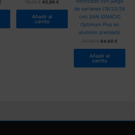
vitrificado con juego
El
El
El
€
75,99
€
40,86
€
precio
precio
precio
de sartenes (18/22/26
l
actual
original
actual
Añadir al
cm) SAN IGNACIO
es:
era:
es:
carrito
€.
30,68 €.
75,99 €.
40,86 €.
Optimum Plus en
aluminio prensado
El
El
217,99
€
94,60
€
precio
precio
original
actual
Añadir al
era:
es:
carrito
217,99 €.
94,60 €