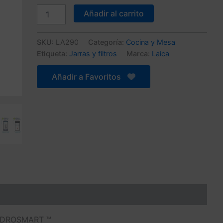
original
actual
Sistema
Añadir al carrito
de
era:
es:
filtración
inteligente
89,99 €.
45,90 €.
SKU:
LA290
Categoría:
Cocina y Mesa
HYDROSMART
Etiqueta:
Jarras y filtros
Marca:
Laica
cantidad
Añadir a Favoritos
YDROSMART ™