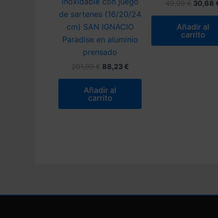
inoxidable con juego
El
49,99
€
30,68
precio
de sartenes (16/20/24
origina
Añadir al
cm) SAN IGNACIO
era:
carrito
49,99 
Paradise en aluminio
prensado
El
El
201,99
€
88,23
€
precio
precio
original
actual
Añadir al
era:
es:
carrito
201,99 €.
88,23 €.