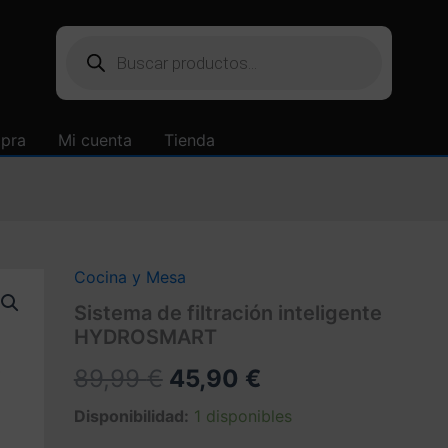
Búsqueda
de
productos
mpra
Mi cuenta
Tienda
Cocina y Mesa
Sistema de filtración inteligente
HYDROSMART
El
El
89,99
€
45,90
€
precio
precio
Disponibilidad:
1 disponibles