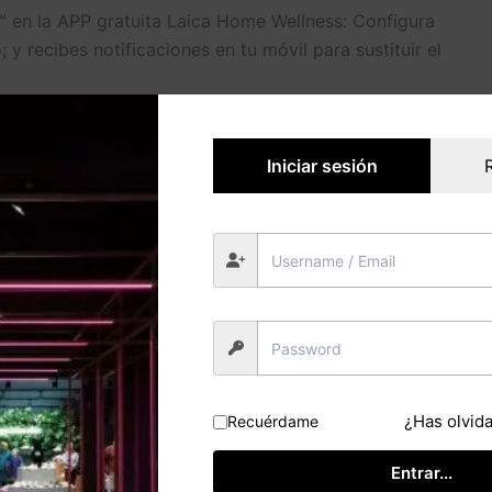
 en la APP gratuita Laica Home Wellness: Configura
; y recibes notificaciones en tu móvil para sustituir el
Iniciar sesión
rada
VENEZIA y GENOVA
CA con el filtro HYDROSMART™ mantiene las sales
l suministro de agua del grifo, y reduce de manera
tán
de agua de la red):
¿Has olvid
Recuérdame
Entrar...