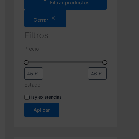
e
Filtrar productos
p
r
Cerrar
o
d
u
Filtros
c
t
Precio
o
s
Estado
E
Hay existencias
s
t
Aplicar
a
d
o