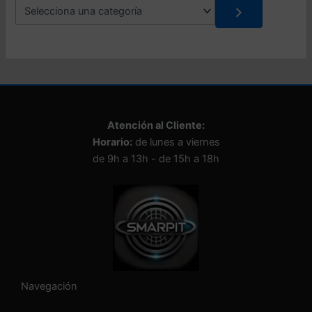
S
e
l
e
c
c
i
o
n
Atención al Cliente:
a
Horario:
de lunes a viernes
u
n
de 9h a 13h - de 15h a 18h
a
c
a
t
e
g
o
r
í
Navegación
a