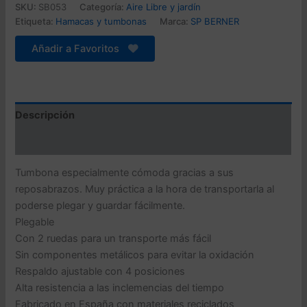
SKU:
SB053
Categoría:
Aire Libre y jardín
era:
es:
Etiqueta:
Hamacas y tumbonas
Marca:
SP BERNER
221,99 €.
66,18 €.
Añadir a Favoritos
Descripción
Valoraciones (0)
Tumbona especialmente cómoda gracias a sus
reposabrazos. Muy práctica a la hora de transportarla al
poderse plegar y guardar fácilmente.
Plegable
Con 2 ruedas para un transporte más fácil
Sin componentes metálicos para evitar la oxidación
Respaldo ajustable con 4 posiciones
Alta resistencia a las inclemencias del tiempo
Fabricado en España con materiales reciclados