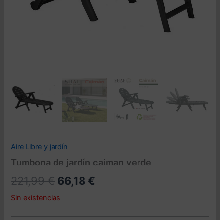
Aire Libre y jardín
Tumbona de jardín caiman verde
El
El
221,99
€
66,18
€
precio
precio
Sin existencias
original
actual