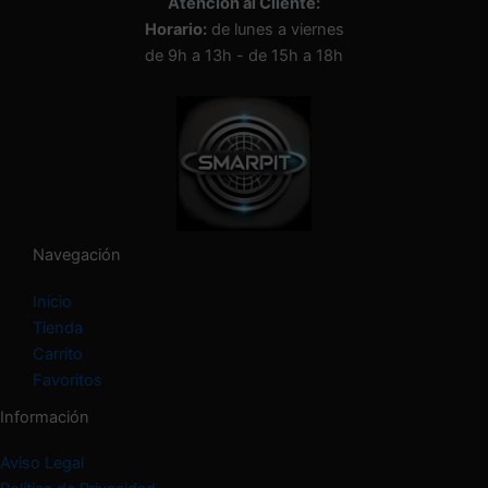
Atención al Cliente:
a
Horario:
de lunes a viernes
u
n
de 9h a 13h - de 15h a 18h
a
c
a
t
e
g
o
r
í
Navegación
a
Inicio
Tienda
Carrito
Favoritos
Información
Aviso Legal