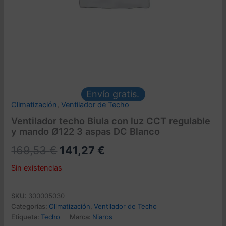
Envío gratis.
Climatización
,
Ventilador de Techo
Ventilador techo Biula con luz CCT regulable
y mando Ø122 3 aspas DC Blanco
El
El
169,53
€
141,27
€
precio
precio
Sin existencias
original
actual
SKU:
300005030
era:
es:
Categorías:
Climatización
,
Ventilador de Techo
Etiqueta:
Techo
Marca:
Niaros
169,53 €.
141,27 €.